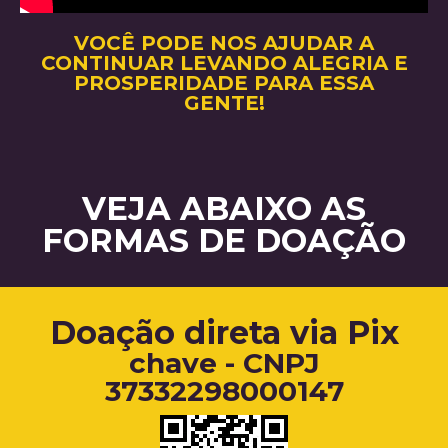
VOCÊ PODE NOS AJUDAR A
CONTINUAR LEVANDO ALEGRIA E
PROSPERIDADE PARA ESSA
GENTE!
VEJA ABAIXO AS
FORMAS DE DOAÇÃO
Doação direta via Pix
chave - CNPJ
37332298000147