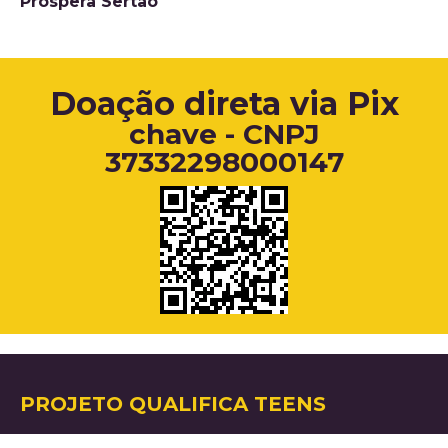
Prospera Sertão
Doação direta via Pix
chave - CNPJ
37332298000147
PROJETO QUALIFICA TEENS