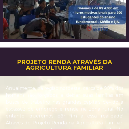
PROJETO RENDA ATRAVÉS DA
AGRICULTURA FAMILIAR
Anualmente, na região nordeste, cerca de 90% dos
homens são forçados a deixar suas famílias em
busca de trabalho nas grandes capitais devido à
escassez de emprego e renda na zona rural. No
entanto, queremos pôr fim a essa realidade!
Através do Projeto Renda na Agricultura Familiar,