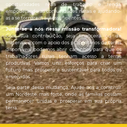
oportunidades reais de trabalho e renda,
empoderando as comunidades rurais e ajudando-
as a se tornarem autossuficientes.
Junte-se a nós nessa missão transformadora!
Com sua contribuição, seja financeira ou de
materiais, e com o apoio dos proprietários de terras
disponíveis, podemos abrir caminhos para que os
trabalhadores rurais tenham acesso a terras
produtivas. Vamos unir esforços para criar um
futuro mais próspero e sustentável para todos os
envolvidos.
Seja parte dessa mudança. Ajude-nos a construir
um Nordeste mais forte, onde as famílias possam
permanecer unidas e prosperar em sua própria
terra.